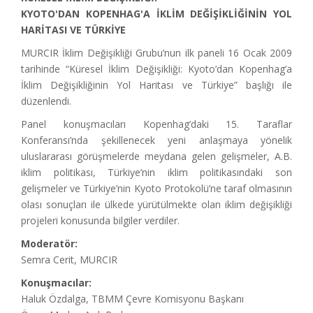
KYOTO'DAN KOPENHAG'A İKLİM DEĞİŞİKLİĞİNİN YOL
HARİTASI VE TÜRKİYE
MURCIR İklim Değişikliği Grubu’nun ilk paneli 16 Ocak 2009
tarihinde “Küresel İklim Değişikliği: Kyoto’dan Kopenhag’a
İklim Değişikliğinin Yol Haritası ve Türkiye” başlığı ile
düzenlendi.
Panel konuşmacıları Kopenhag’daki 15. Taraflar
Konferansı’nda şekillenecek yeni anlaşmaya yönelik
uluslararası görüşmelerde meydana gelen gelişmeler, A.B.
iklim politikası, Türkiye’nin iklim politikasındaki son
gelişmeler ve Türkiye’nin Kyoto Protokolü’ne taraf olmasının
olası sonuçları ile ülkede yürütülmekte olan iklim değişikliği
projeleri konusunda bilgiler verdiler.
Moderatör:
Semra Cerit, MURCIR
Konuşmacılar:
Haluk Özdalga, TBMM Çevre Komisyonu Başkanı