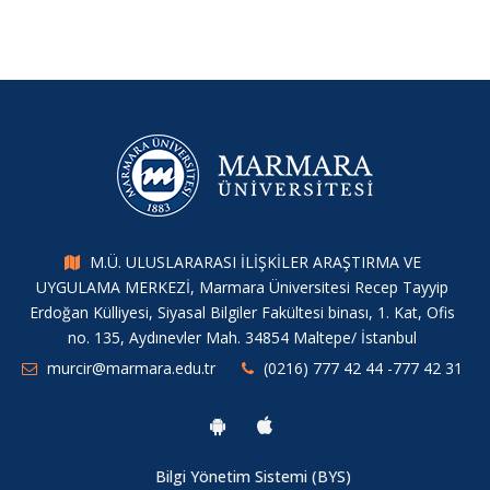
M.Ü. ULUSLARARASI İLİŞKİLER ARAŞTIRMA VE
UYGULAMA MERKEZİ, Marmara Üniversitesi Recep Tayyip
Erdoğan Külliyesi, Siyasal Bilgiler Fakültesi binası, 1. Kat, Ofis
no. 135, Aydınevler Mah. 34854 Maltepe/ İstanbul
murcir@marmara.edu.tr
(0216) 777 42 44 -777 42 31
Bilgi Yönetim Sistemi (BYS)